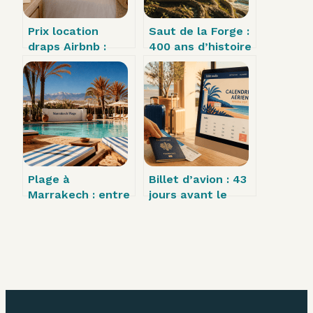
Prix location
Saut de la Forge :
draps Airbnb :
400 ans d’histoire
pourquoi le
industrielle et 3,7
supplément
km de randonnée
séparé détruit
sauvage
votre rentabilité
Plage à
Billet d’avion : 43
Marrakech : entre
jours avant le
mirage urbain et
départ et 3
évasion sur la
réflexes pour
côte atlantique
payer moins cher