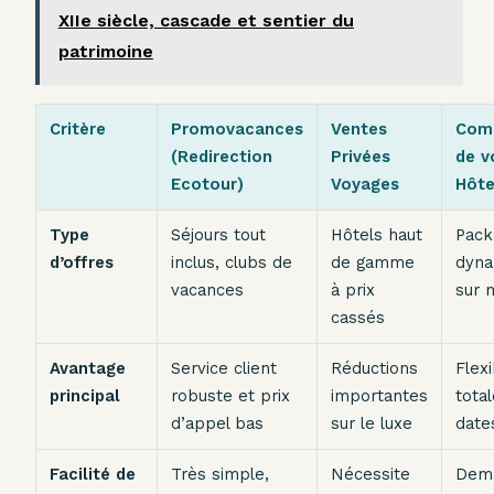
XIIe siècle, cascade et sentier du
patrimoine
Critère
Promovacances
Ventes
Com
(Redirection
Privées
de v
Ecotour)
Voyages
Hôte
Type
Séjours tout
Hôtels haut
Pack
d’offres
inclus, clubs de
de gamme
dyna
vacances
à prix
sur 
cassés
Avantage
Service client
Réductions
Flexi
principal
robuste et prix
importantes
tota
d’appel bas
sur le luxe
date
Facilité de
Très simple,
Nécessite
Dema