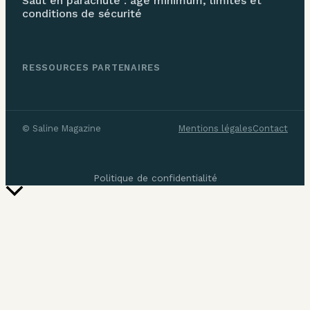
Saut en parachute : âge minimum, limites et
conditions de sécurité
RESSOURCES PARTENAIRES
©
Saline Magazine
Mentions légales
Contact
Politique de confidentialité
Retour
en
haut