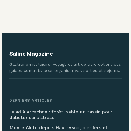
s’évader loin de la
pour explorer
foule
sans risque
Saline Magazine
Gastronomie, loisirs, voyage et art de vivre côtier : des
guides concrets pour organiser vos sorties et séjours.
DERNIERS ARTICLES
Quad à Arcachon : forêt, sable et Bassin pour
débuter sans stress
Monte Cinto depuis Haut-Asco, pierriers et