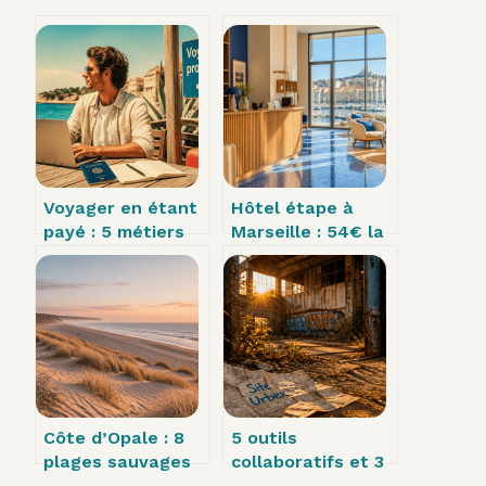
Voyager en étant
Hôtel étape à
payé : 5 métiers
Marseille : 54€ la
et missions pour
nuit et 3 quartiers
financer votre
stratégiques pour
mobilité
éviter les
internationale
bouchons
Côte d’Opale : 8
5 outils
plages sauvages
collaboratifs et 3
et familiales pour
réflexes sécurité