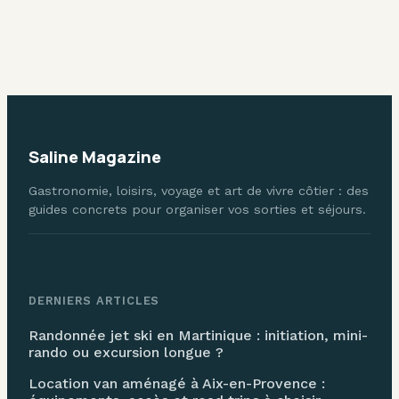
réserve naturelle
Choisir le bon
unique et le spot
format pour
sauvage du
éviter les frais
Cotentin
Saline Magazine
Gastronomie, loisirs, voyage et art de vivre côtier : des
guides concrets pour organiser vos sorties et séjours.
DERNIERS ARTICLES
Randonnée jet ski en Martinique : initiation, mini-
rando ou excursion longue ?
Location van aménagé à Aix-en-Provence :