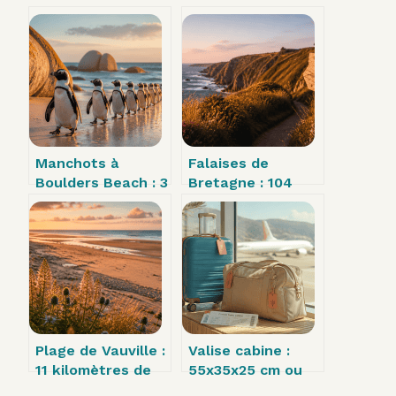
Manchots à
Falaises de
Boulders Beach : 3
Bretagne : 104
criques à explorer
mètres de vertige
et 2 erreurs
et les 5 sites
fatales à éviter
incontournables
du littoral
Plage de Vauville :
Valise cabine :
11 kilomètres de
55x35x25 cm ou
liberté, une
40x30x15 cm ?