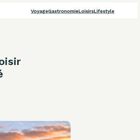
Voyage
Gastronomie
Loisirs
Lifestyle
oisir
é