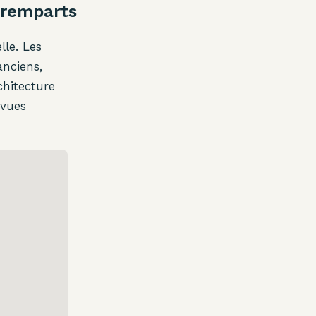
s remparts
lle. Les
nciens,
chitecture
 vues