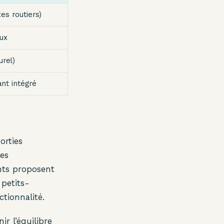
es routiers)
eux
urel)
nt intégré
orties
les
ents proposent
 petits-
ctionnalité.
r l’équilibre