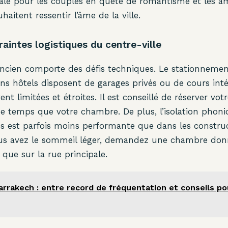
déale pour les couples en quête de romantisme et les a
uhaitent ressentir l’âme de la ville.
raintes logistiques du centre-ville
ncien comporte des défis techniques. Le stationnement
ains hôtels disposent de garages privés ou de cours inté
nt limitées et étroites. Il est conseillé de réserver vot
 temps que votre chambre. De plus, l’isolation phoni
s est parfois moins performante que dans les constru
us avez le sommeil léger, demandez une chambre donn
 que sur la rue principale.
arrakech : entre record de fréquentation et conseils po