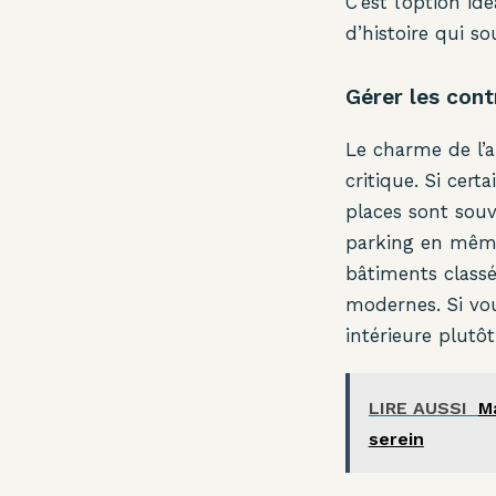
C’est l’option i
d’histoire qui so
Gérer les cont
Le charme de l’a
critique. Si cert
places sont souve
parking en même
bâtiments classé
modernes. Si vo
intérieure plutôt
LIRE AUSSI
M
serein