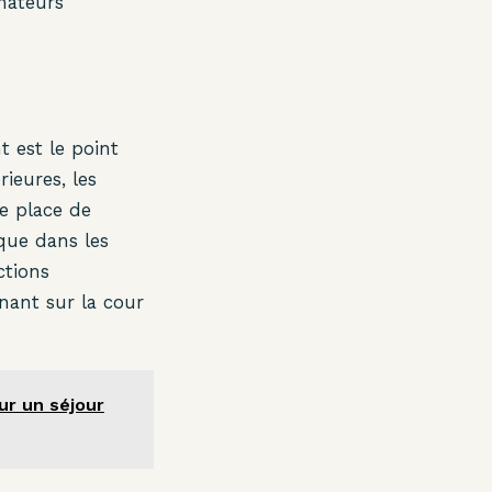
mateurs
 est le point
rieures, les
re place de
que dans les
ctions
ant sur la cour
ur un séjour