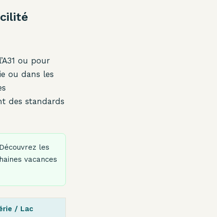
ilité
l’A31 ou pour
ie ou dans les
es
nt des standards
écouvrez les
chaines vacances
érie / Lac