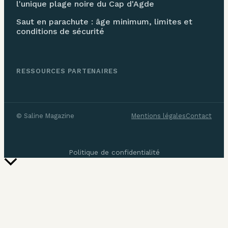
l'unique plage noire du Cap d'Agde
Saut en parachute : âge minimum, limites et
conditions de sécurité
RESSOURCES PARTENAIRES
©
Saline Magazine
Mentions légales
Contact
Politique de confidentialité
Retour
en
haut