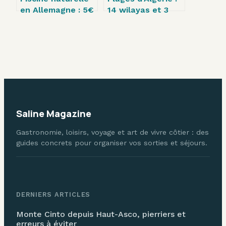
en Allemagne : 5€
14 wilayas et 3
l’entrée et 51
criques secrètes
mètres de glisse
pour s’évader loin
pour une
de la foule
baignade 100%
bio
Saline Magazine
Gastronomie, loisirs, voyage et art de vivre côtier : des
guides concrets pour organiser vos sorties et séjours.
DERNIERS ARTICLES
Monte Cinto depuis Haut-Asco, pierriers et
erreurs à éviter