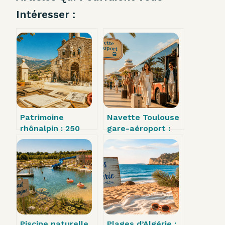
Intéresser :
Patrimoine
Navette Toulouse
rhônalpin : 250
gare-aéroport :
associations, 40
9€ et 25 minutes
ans d’engagement
pour rejoindre
et une mémoire
votre vol en toute
collective à
sérénité
préserver
Piscine naturelle
Plages d’Algérie :