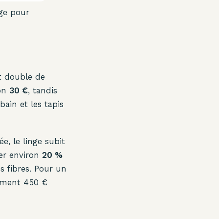
ge pour
t double de
ron
30 €
, tandis
 bain et les tapis
e, le linge subit
cer environ
20 %
s fibres. Pour un
dement 450 €