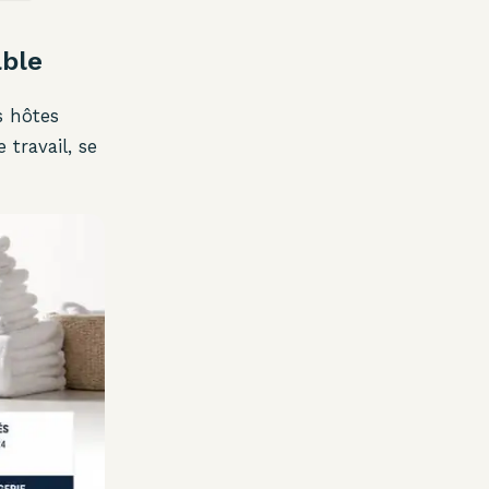
able
s hôtes
travail, se