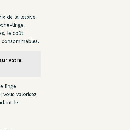
x de la lessive.
èche-linge,
s, le coût
et consommables.
ssir votre
le linge
 vous valorisez
ndant le