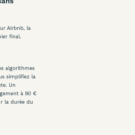
sans
ur Airbnb, la
er final.
es algorithmes
s simplifiez la
ute. Un
logement à 90 €
ur la durée du