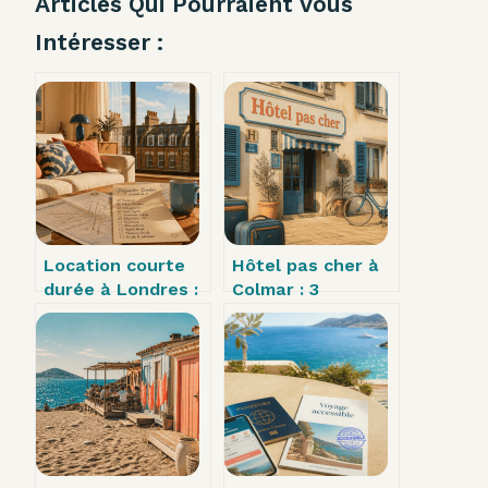
Articles Qui Pourraient Vous
Intéresser :
Location courte
Hôtel pas cher à
durée à Londres :
Colmar : 3
4 critères pour
quartiers
choisir le quartier
stratégiques pour
idéal et éviter les
dormir dès 46 € la
pièges
nuit