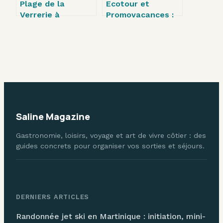
Plage de la
Ecotour et
Verrerie à
Promovacances :
Marseille : entre
comment gérer
héritage
vos réservations
industriel et
et optimiser vos
authenticité des
voyages
cabanons
Saline Magazine
Gastronomie, loisirs, voyage et art de vivre côtier : des
guides concrets pour organiser vos sorties et séjours.
DERNIERS ARTICLES
Randonnée jet ski en Martinique : initiation, mini-