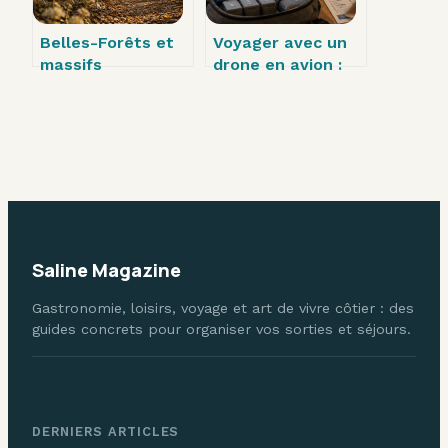
Belles-Forêts et
Voyager avec un
massifs
drone en avion :
remarquables :
160 Wh et 3
guide d’évasion en
règles pour éviter
pleine nature
la saisie
Saline Magazine
Gastronomie, loisirs, voyage et art de vivre côtier : des
guides concrets pour organiser vos sorties et séjours.
DERNIERS ARTICLES