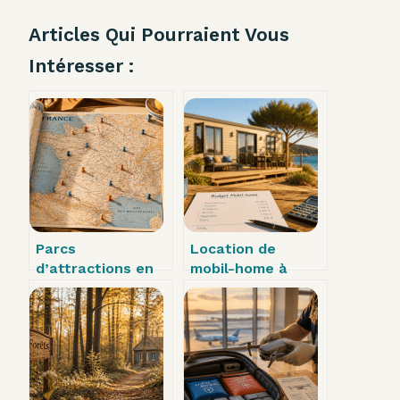
Articles Qui Pourraient Vous
Intéresser :
Parcs
Location de
d’attractions en
mobil-home à
France : 5 zones
l’année : budget
stratégiques pour
réel, frais cachés
planifier votre
et critères de
itinéraire et
choix
réduire vos coûts