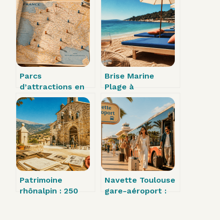
Parcs
Brise Marine
d’attractions en
Plage à
France : 5 zones
Carqueiranne :
stratégiques pour
entre
planifier votre
gastronomie
itinéraire et
provençale et
réduire vos coûts
farniente face à
la Méditerranée
Patrimoine
Navette Toulouse
rhônalpin : 250
gare-aéroport :
associations, 40
9€ et 25 minutes
ans d’engagement
pour rejoindre