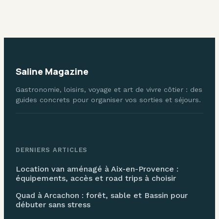
et une mémoire
votre vol en toute
collective à
sérénité
préserver
Saline Magazine
Gastronomie, loisirs, voyage et art de vivre côtier : des
guides concrets pour organiser vos sorties et séjours.
DERNIERS ARTICLES
Location van aménagé à Aix-en-Provence :
équipements, accès et road trips à choisir
Quad à Arcachon : forêt, sable et Bassin pour
débuter sans stress