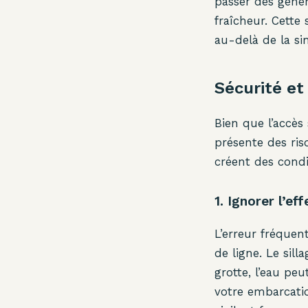
passer des génér
fraîcheur. Cette
au-delà de la s
Sécurité et
Bien que l’accès
présente des risq
créent des condit
1. Ignorer l’ef
L’erreur fréquen
de ligne. Le sill
grotte, l’eau pe
votre embarcatio