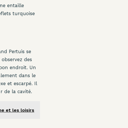
e entaille
flets turquoise
and Pertuis se
s observez des
bon endroit. Un
icalement dans le
e et escarpé. Il
r de la cavité.
 et les loisirs