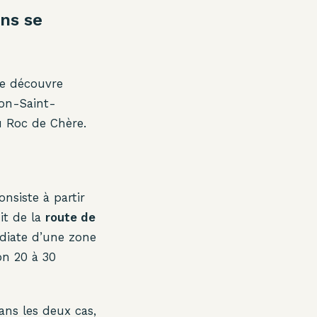
ns se
se découvre
hon-Saint-
du Roc de Chère.
nsiste à partir
it de la
route de
édiate d’une zone
on 20 à 30
ans les deux cas,