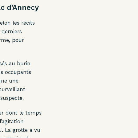
ac d’Annecy
lon les récits
s derniers
ferme, pour
sés au burin.
es occupants
onne une
urveillant
 suspecte.
lier dont le temps
’agitation
u. La grotte a vu