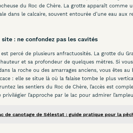
rocheuse du Roc de Chère. La grotte apparaît comme un
ale dans le calcaire, souvent entourée d’une eau aux re
 site : ne confondez pas les cavités
est percé de plusieurs anfractuosités. La grotte du Gr
 hauteur et sa profondeur de quelques mètres. Si vou
dans la roche ou des amarrages anciens, vous êtes au 
icace : elle se situe là où la falaise tombe le plus vert
runtez les sentiers du Roc de Chère, l’accès est complex
 privilégier l’approche par le lac pour admirer l’ampleu
c de canotage de Sélestat : guide pratique pour la pêche