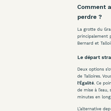
Comment ac
perdre ?
La grotte du Gra
principalement p
Bernard et Talloi
Le départ str
Deux options s’of
de Talloires. Vo
l’Égalité
. Ce poi
de mise à l’eau,
minutes en longe
L’alternative de