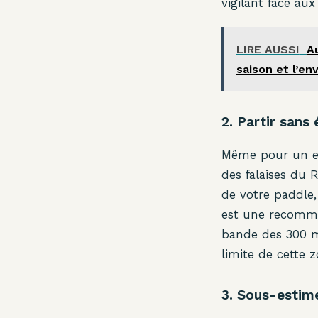
vigilant face au
LIRE AUSSI
Au
saison et l’env
2. Partir sans
Même pour un ex
des falaises du 
de votre paddle
est une recomman
bande des 300 mè
limite de cette z
3. Sous-estim