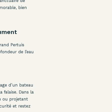
anctuaire de
morable, bien
lument
rand Pertuis
ofondeur de l’eau
ssage d’un bateau
a falaise. Dans la
n ou projetant
urité et restez