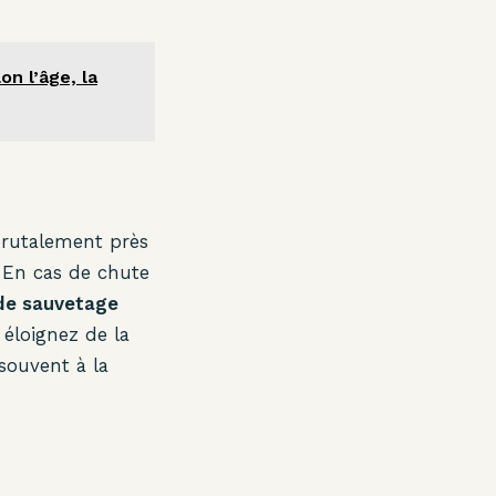
on l’âge, la
brutalement près
. En cas de chute
 de sauvetage
 éloignez de la
souvent à la