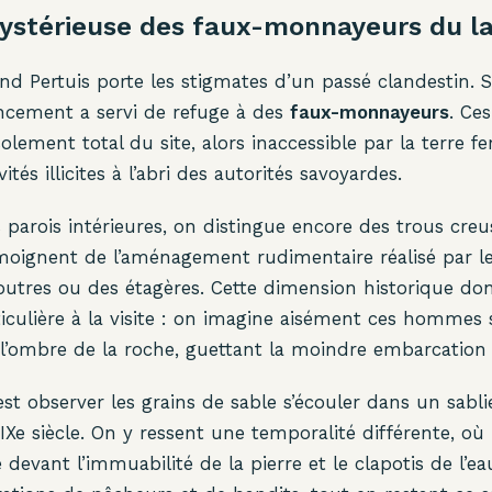
mystérieuse des faux-monnayeurs du l
nd Pertuis porte les stigmates d’un passé clandestin. Se
oncement a servi de refuge à des
faux-monnayeurs
. Ce
isolement total du site, alors inaccessible par la terre 
ités illicites à l’abri des autorités savoyardes.
 parois intérieures, on distingue encore des trous creu
oignent de l’aménagement rudimentaire réalisé par l
outres ou des étagères. Cette dimension historique d
culière à la visite : on imagine aisément ces hommes s
 l’ombre de la roche, guettant la moindre embarcation
c’est observer les grains de sable s’écouler dans un sab
Xe siècle. On y ressent une temporalité différente, où l
devant l’immuabilité de la pierre et le clapotis de l’ea