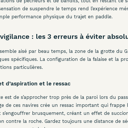
ations de pêcheurs et de bandits, tout en restant ce s
 sensation de suspendre le temps rend l’expérience mé
imple performance physique du trajet en paddle.
 vigilance : les 3 erreurs à éviter abso
 semble aisé par beau temps, la zone de la grotte du G
ues spécifiques. La configuration de la falaise et la pr
ions particulières.
fet d’aspiration et le ressac
te est de s’approcher trop près de la paroi lors du pa
age de ces navires crée un ressac important qui frappe l
ut s’engouffrer brusquement, créant un effet de succio
n contre la roche. Gardez toujours une distance de séc