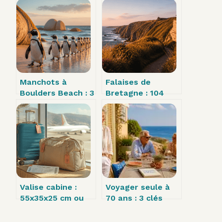
Manchots à
Falaises de
Boulders Beach : 3
Bretagne : 104
criques à explorer
mètres de vertige
et 2 erreurs
et les 5 sites
fatales à éviter
incontournables
du littoral
Valise cabine :
Voyager seule à
55x35x25 cm ou
70 ans : 3 clés
40x30x15 cm ?
pour choisir un
Choisir le bon
séjour sécurisé et