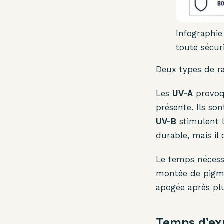
Infographie
toute sécur
Deux types de r
Les
UV-A
provoq
présente. Ils so
UV-B
stimulent 
durable, mais il 
Le temps nécessa
montée de pigme
apogée après plu
Temps d’exp