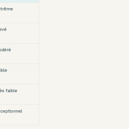
xtrême
evé
odéré
ible
ès faible
ceptionnel