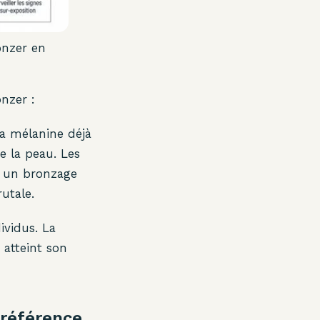
onzer en
nzer :
a mélanine déjà
e la peau. Les
e un bronzage
rutale.
ividus. La
atteint son
 référence