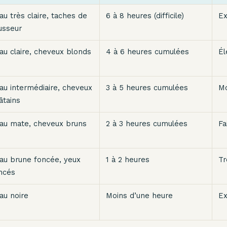
au très claire, taches de
6 à 8 heures (difficile)
E
usseur
au claire, cheveux blonds
4 à 6 heures cumulées
Él
au intermédiaire, cheveux
3 à 5 heures cumulées
M
âtains
au mate, cheveux bruns
2 à 3 heures cumulées
Fa
au brune foncée, yeux
1 à 2 heures
Tr
ncés
au noire
Moins d’une heure
Ex