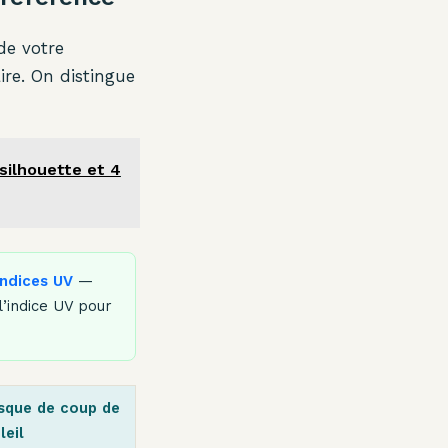
de votre
ire. On distingue
silhouette et 4
indices UV
—
l’indice UV pour
sque de coup de
leil