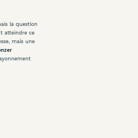
mais la question
t atteindre ce
esse, mais une
onzer
u rayonnement