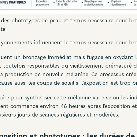
 des phototypes de peau et temps nécessaire pour br
ité
ayonnements influencent le temps nécessaire pour bro
uent un bronzage immédiat mais fugace en oxydant l
nt toutefois responsables du vieillissement prématuré d
la production de nouvelle mélanine. Ce processus cré
cause aussi les coups de soleil si l’exposition est trop b
ire pour synthétiser cette mélanine varie selon les ind
nt commence environ 48 heures après l’exposition et 
sieurs jours de séances régulières et modérées.
osition et phototypes : les durées de