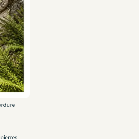
erdure
pierres