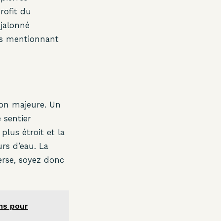
rofit du
 jalonné
ons mentionnant
ion majeure. Un
 sentier
plus étroit et la
rs d’eau. La
verse, soyez donc
ns pour