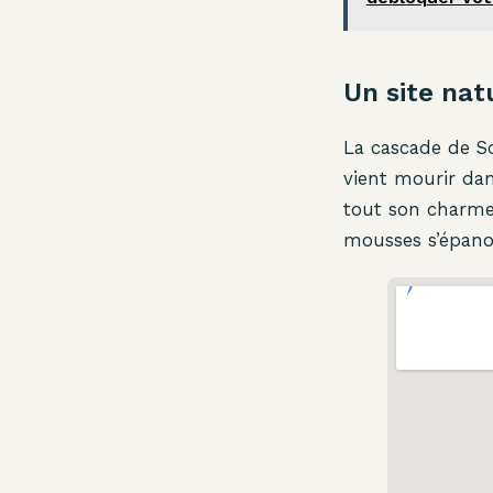
Un site nat
La cascade de So
vient mourir da
tout son charme.
mousses s’épanou