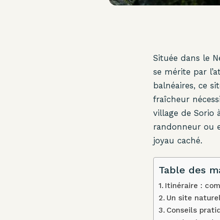
Située dans le N
se mérite par l’
balnéaires, ce s
fraîcheur nécess
village de Sorio
randonneur ou en
joyau caché.
Table des m
Itinéraire : c
Un site nature
Conseils prati