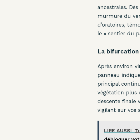
ancestrales. Dès
murmure du vent 
d’oratoires, témo
le « sentier du p
La bifurcation
Après environ v
panneau indique 
principal continu
végétation plus 
descente finale 
vigilant sur vos 
LIRE AUSSI
T
débloquer votr