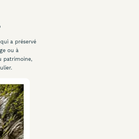
o
qui a préservé
age ou à
du patrimoine,
lier.