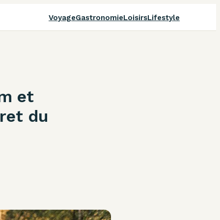
Voyage
Gastronomie
Loisirs
Lifestyle
km et
cret du