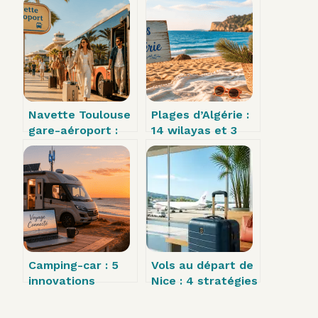
Navette Toulouse
Plages d’Algérie :
gare-aéroport :
14 wilayas et 3
9€ et 25 minutes
criques secrètes
pour rejoindre
pour s’évader loin
votre vol en toute
de la foule
sérénité
Camping-car : 5
Vols au départ de
innovations
Nice : 4 stratégies
technologiques
pour voyager
pour booster
moins cher et