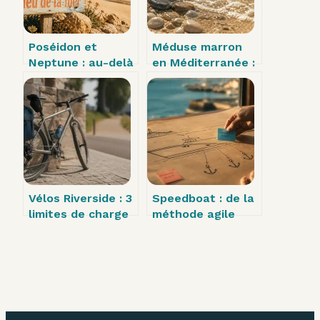
Poséidon et
Méduse marron
Neptune : au-delà
en Méditerranée :
du trident,
comment les
quelles
identifier et réagir
différences
en cas de piqûre ?
réelles entre les
dieux de la mer ?
Vélos Riverside : 3
Speedboat : de la
limites de charge
méthode agile
à connaître avant
pour vos projets à
votre achat
la performance
nautique