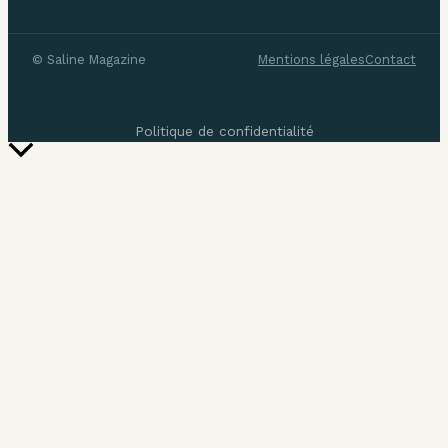
©
Saline Magazine
Mentions légales
Contact
Politique de confidentialité
Retour
en
haut