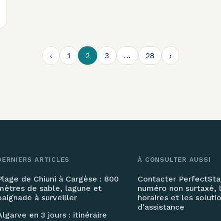
‹
1
2
3
…
28
›
DERNIERS ARTICLES
À CONSULTER AUSSI
Plage de Chiuni à Cargèse : 800
Contacter PerfectStay
mètres de sable, lagune et
numéro non surtaxé, 
baignade à surveiller
horaires et les soluti
d'assistance
Algarve en 3 jours : itinéraire