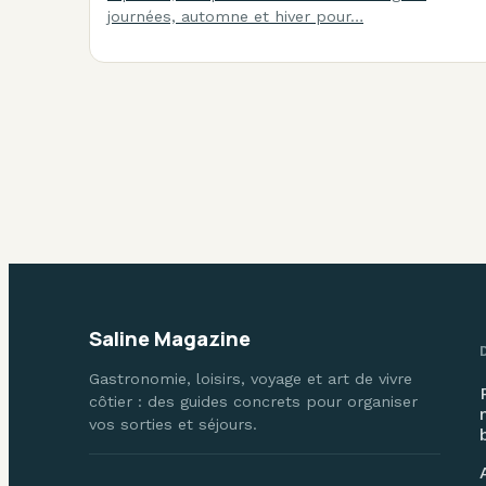
journées, automne et hiver pour…
Saline Magazine
Gastronomie, loisirs, voyage et art de vivre
côtier : des guides concrets pour organiser
vos sorties et séjours.