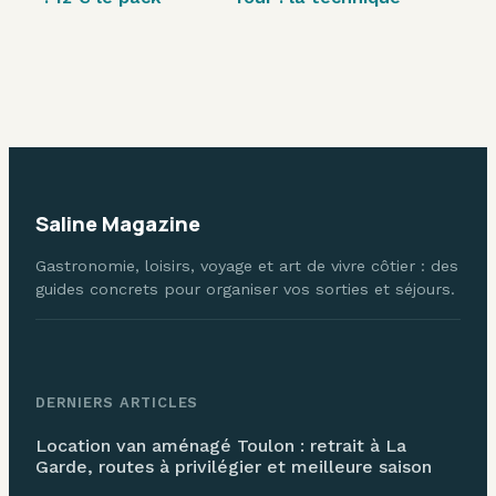
transat et 3
du bouillon pour
secrets pour
une viande tendre
éviter la foule
Saline Magazine
Gastronomie, loisirs, voyage et art de vivre côtier : des
guides concrets pour organiser vos sorties et séjours.
DERNIERS ARTICLES
Location van aménagé Toulon : retrait à La
Garde, routes à privilégier et meilleure saison