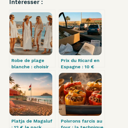
Intéresser :
Robe de plage
Prix du Ricard en
blanche : choisir
Espagne : 10 €
la coupe parfaite
d’économie par
et dompter la
litre et les pièges
transparence
de la douane
Platja de Magaluf
Poivrons farcis au
: 12 € le pack
four : la technique