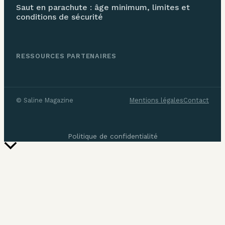
Saut en parachute : âge minimum, limites et
conditions de sécurité
RESSOURCES PARTENAIRES
©
Saline Magazine
Mentions légales
Contact
Politique de confidentialité
Retour
en
haut