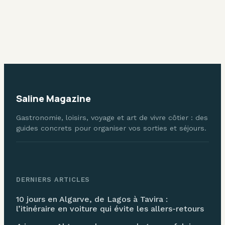
comment gérer
voiture pour une
vos réservations
semaine : 5 leviers
et optimiser vos
pour réduire votre
voyages
facture
Saline Magazine
Gastronomie, loisirs, voyage et art de vivre côtier : des
guides concrets pour organiser vos sorties et séjours.
DERNIERS ARTICLES
10 jours en Algarve, de Lagos à Tavira :
l’itinéraire en voiture qui évite les allers-retours