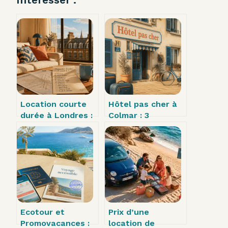
Location courte
Hôtel pas cher à
durée à Londres :
Colmar : 3
4 critères pour
quartiers
choisir le quartier
stratégiques pour
idéal et éviter les
dormir dès 46 € la
pièges
nuit
Ecotour et
Prix d’une
Promovacances :
location de