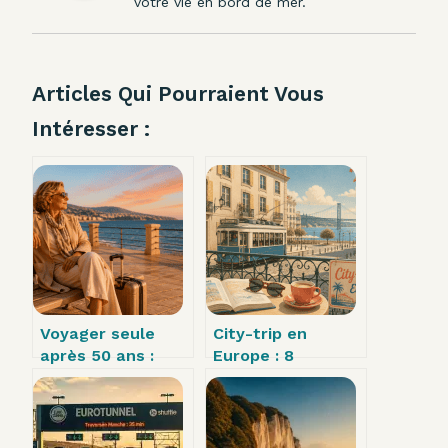
votre vie en bord de mer.
Articles Qui Pourraient Vous
Intéresser :
Voyager seule
City-trip en
après 50 ans :
Europe : 8
comment allier
destinations
liberté, sécurité
entre capitales
et
iconiques et
épanouissement
pépites