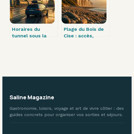
personnel
méconnues
Horaires du
Plage du Bois de
tunnel sous la
Cise : accès,
Manche : 35
panorama et
minutes de
héritage Belle
traversée et
Époque
jusqu’à 4 départs
par heure
Saline Magazine
Gastronomie, loisirs, voyage et art de vivre côtier : des
guides concrets pour organiser vos sorties et séjours.